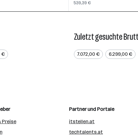
539,39 €
Zuletzt gesuchte Brut
0 €
7.072,00 €
6.299,00 €
geber
Partner und Portale
 Preise
itstellen.at
n
techtalents.at