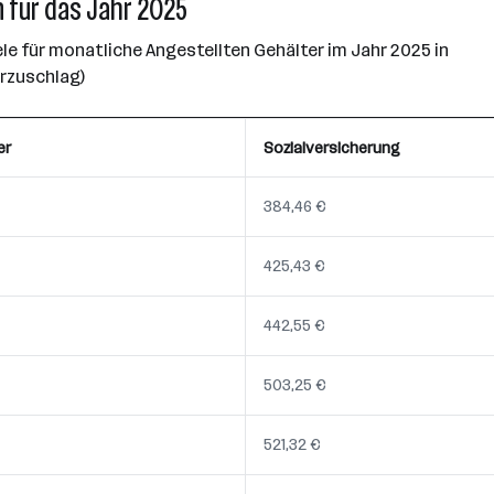
 für das Jahr 2025
e für monatliche Angestellten Gehälter im Jahr 2025 in
erzuschlag)
er
Sozialversicherung
384,46 €
425,43 €
442,55 €
503,25 €
521,32 €