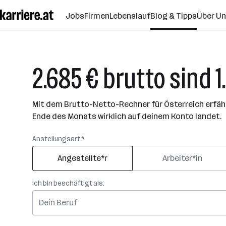
Zum
Jobs
Firmen
Lebenslauf
Blog & Tipps
Über U
Seiteninhalt
springen
2.685 € brutto sind 
Mit dem Brutto-Netto-Rechner für Österreich erfährs
Ende des Monats wirklich auf deinem Konto landet.
Anstellungsart *
Angestellte*r
Arbeiter*in
Ich bin beschäftigt als: