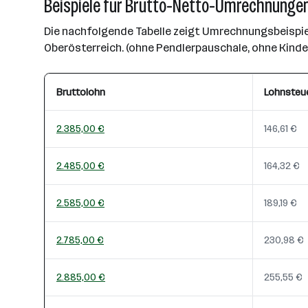
Beispiele für Brutto-Netto-Umrechnungen
Die nachfolgende Tabelle zeigt Umrechnungsbeispiel
Oberösterreich. (ohne Pendlerpauschale, ohne Kind
Bruttolohn
Lohnsteu
2.385,00 €
146,61 €
2.485,00 €
164,32 €
2.585,00 €
189,19 €
2.785,00 €
230,98 €
2.885,00 €
255,55 €