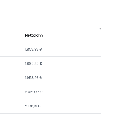
Nettolohn
1.853,93 €
1.895,25 €
1.953,26 €
2.050,77 €
2.108,13 €