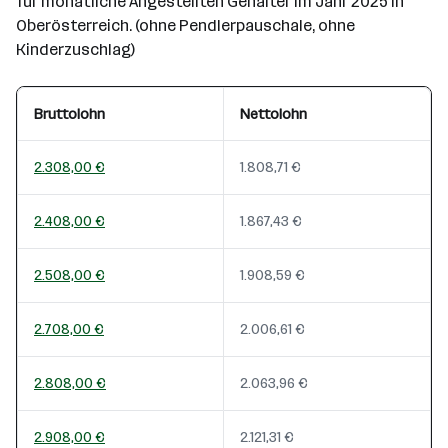
für monatliche Angestellten Gehälter im Jahr 2025 in
Oberösterreich. (ohne Pendlerpauschale, ohne
Kinderzuschlag)
Bruttolohn
Nettolohn
2.308,00 €
1.808,71 €
2.408,00 €
1.867,43 €
2.508,00 €
1.908,59 €
2.708,00 €
2.006,61 €
2.808,00 €
2.063,96 €
2.908,00 €
2.121,31 €