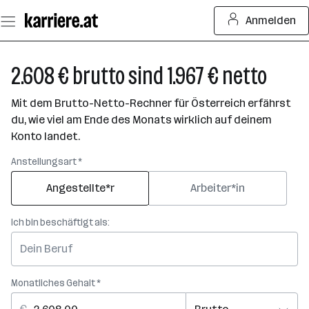
Zum
Anmelden
Seiteninhalt
springen
2.608 € brutto sind 1.967 € netto
Mit dem Brutto-Netto-Rechner für Österreich erfährst
du, wie viel am Ende des Monats wirklich auf deinem
Konto landet.
Anstellungsart *
Angestellte*r
Arbeiter*in
Ich bin beschäftigt als:
Monatliches Gehalt *