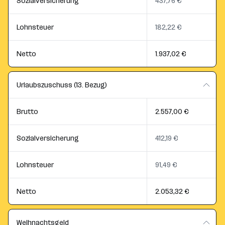
Sozialversicherung
437,76 €
Lohnsteuer
182,22 €
Netto
1.937,02 €
Urlaubszuschuss (13. Bezug)
Brutto
2.557,00 €
Sozialversicherung
412,19 €
Lohnsteuer
91,49 €
Netto
2.053,32 €
Weihnachtsgeld