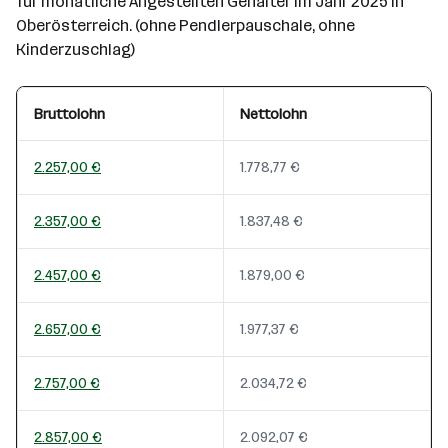
für monatliche Angestellten Gehälter im Jahr 2025 in
Oberösterreich. (ohne Pendlerpauschale, ohne
Kinderzuschlag)
Bruttolohn
Nettolohn
2.257,00 €
1.778,77 €
2.357,00 €
1.837,48 €
2.457,00 €
1.879,00 €
2.657,00 €
1.977,37 €
2.757,00 €
2.034,72 €
2.857,00 €
2.092,07 €