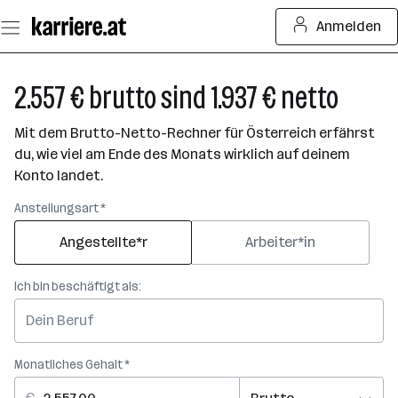
Zum
Anmelden
Seiteninhalt
springen
2.557 € brutto sind 1.937 € netto
Mit dem Brutto-Netto-Rechner für Österreich erfährst
du, wie viel am Ende des Monats wirklich auf deinem
Konto landet.
Anstellungsart *
Angestellte*r
Arbeiter*in
Ich bin beschäftigt als:
Monatliches Gehalt *