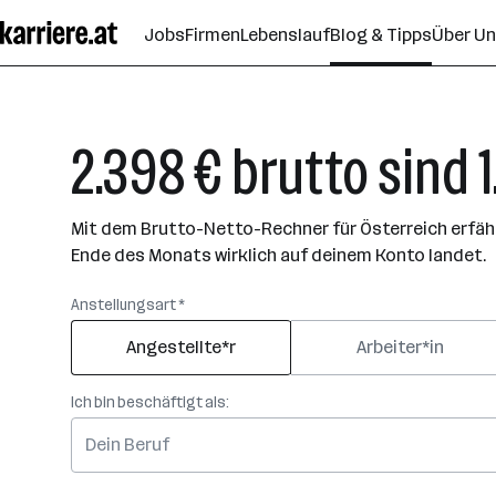
Zum
Jobs
Firmen
Lebenslauf
Blog & Tipps
Über U
Seiteninhalt
springen
2.398 € brutto sind 
Mit dem Brutto-Netto-Rechner für Österreich erfährs
Ende des Monats wirklich auf deinem Konto landet.
Anstellungsart *
Angestellte*r
Arbeiter*in
Ich bin beschäftigt als: