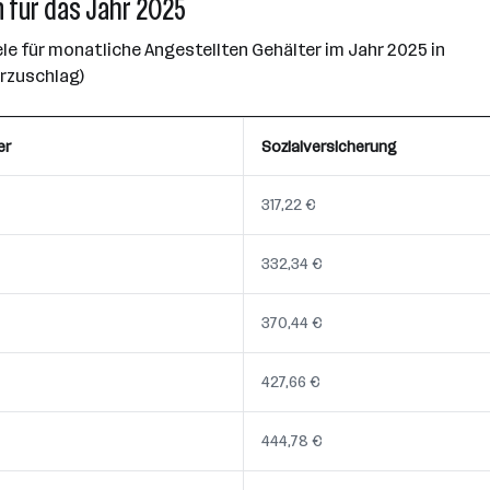
 für das Jahr 2025
e für monatliche Angestellten Gehälter im Jahr 2025 in
erzuschlag)
er
Sozialversicherung
317,22 €
332,34 €
370,44 €
427,66 €
444,78 €