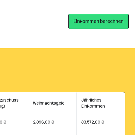
Einkommen berechnen
szuschuss
Jährliches
Weihnachtsgeld
ug)
Einkommen
0 €
2.398,00 €
33.572,00 €