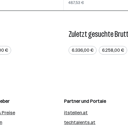
487,53 €
Zuletzt gesuchte Brut
00 €
6.336,00 €
6.258,00 €
geber
Partner und Portale
 Preise
itstellen.at
n
techtalents.at