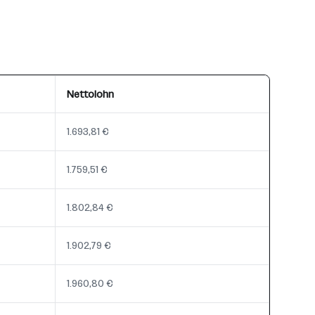
Nettolohn
1.693,81 €
1.759,51 €
1.802,84 €
1.902,79 €
1.960,80 €