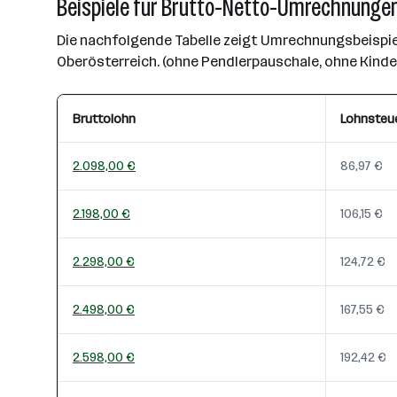
Beispiele für Brutto-Netto-Umrechnungen
Die nachfolgende Tabelle zeigt Umrechnungsbeispiel
Oberösterreich. (ohne Pendlerpauschale, ohne Kind
Bruttolohn
Lohnsteu
2.098,00 €
86,97 €
2.198,00 €
106,15 €
2.298,00 €
124,72 €
2.498,00 €
167,55 €
2.598,00 €
192,42 €