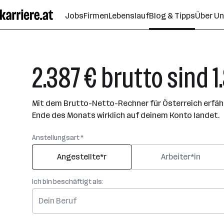
Zum
Jobs
Firmen
Lebenslauf
Blog & Tipps
Über U
Seiteninhalt
springen
2.387 € brutto sind 1
Mit dem Brutto-Netto-Rechner für Österreich erfährs
Ende des Monats wirklich auf deinem Konto landet.
Anstellungsart *
Angestellte*r
Arbeiter*in
Ich bin beschäftigt als: