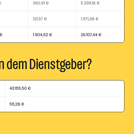
€
360,91 €
5.339,18 €
121,57 €
1.971,38 €
 €
1.904,52 €
26.107,44 €
n dem Dienstgeber?
43.155,50 €
511,28 €