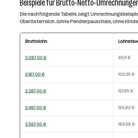
Beispiele für Brutto-Netto-Umrechnungen
Die nachfolgende Tabelle zeigt Umrechnungsbeispiel
Oberösterreich. (ohne Pendlerpauschale, ohne Kind
Bruttolohn
Lohnsteu
2.087,00 €
85,11 €
2.187,00 €
103,35 €
2.287,00 €
121,95 €
2.487,00 €
164,82 €
2.587,00 €
189,68 €