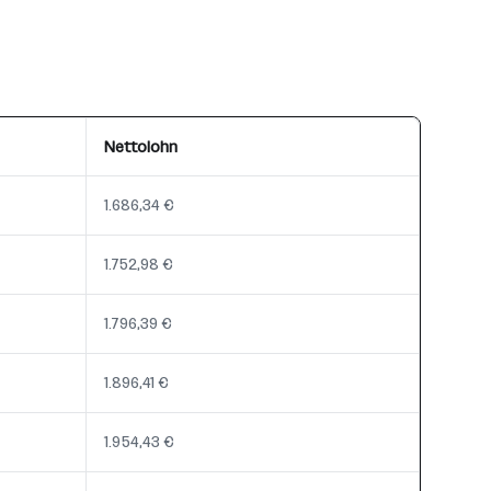
Nettolohn
1.686,34 €
1.752,98 €
1.796,39 €
1.896,41 €
1.954,43 €