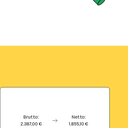
Brutto:
Netto:
2.387,00 €
1.855,10 €