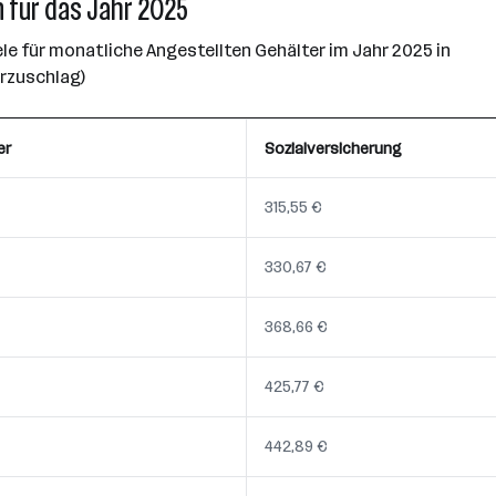
 für das Jahr 2025
e für monatliche Angestellten Gehälter im Jahr 2025 in
erzuschlag)
er
Sozialversicherung
315,55 €
330,67 €
368,66 €
425,77 €
442,89 €