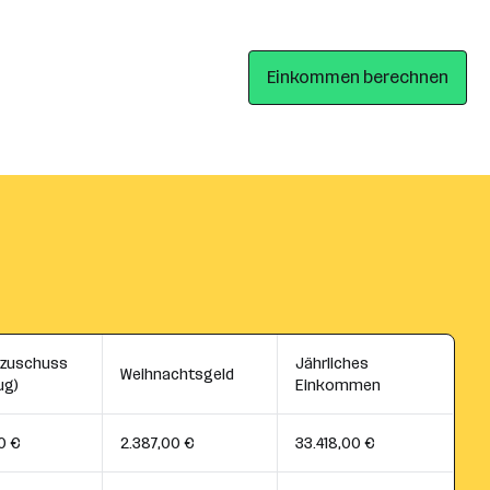
Einkommen berechnen
szuschuss
Jährliches
Weihnachtsgeld
ug)
Einkommen
0 €
2.387,00 €
33.418,00 €