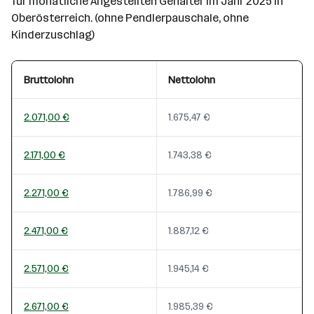
für monatliche Angestellten Gehälter im Jahr 2025 in
Oberösterreich. (ohne Pendlerpauschale, ohne
Kinderzuschlag)
Bruttolohn
Nettolohn
2.071,00 €
1.675,47 €
2.171,00 €
1.743,38 €
2.271,00 €
1.786,99 €
2.471,00 €
1.887,12 €
2.571,00 €
1.945,14 €
2.671,00 €
1.985,39 €