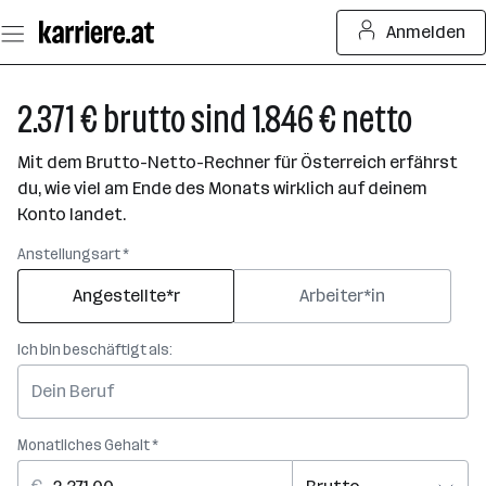
Zum
Anmelden
Seiteninhalt
springen
2.371 € brutto sind 1.846 € netto
Mit dem Brutto-Netto-Rechner für Österreich erfährst
du, wie viel am Ende des Monats wirklich auf deinem
Konto landet.
Anstellungsart *
Angestellte*r
Arbeiter*in
Ich bin beschäftigt als:
Monatliches Gehalt *