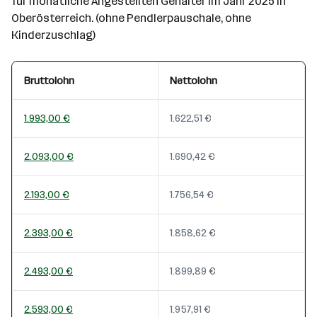
für monatliche Angestellten Gehälter im Jahr 2025 in
Oberösterreich. (ohne Pendlerpauschale, ohne
Kinderzuschlag)
Bruttolohn
Nettolohn
1.993,00 €
1.622,51 €
2.093,00 €
1.690,42 €
2.193,00 €
1.756,54 €
2.393,00 €
1.858,62 €
2.493,00 €
1.899,89 €
2.593,00 €
1.957,91 €