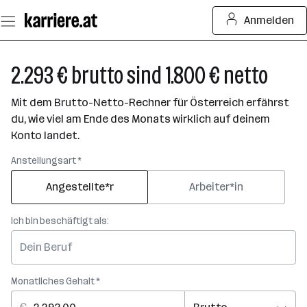
Zum
Anmelden
Seiteninhalt
springen
2.293 € brutto sind 1.800 € netto
Mit dem Brutto-Netto-Rechner für Österreich erfährst
du, wie viel am Ende des Monats wirklich auf deinem
Konto landet.
Anstellungsart *
Angestellte*r
Arbeiter*in
Ich bin beschäftigt als:
Monatliches Gehalt *