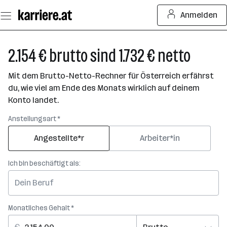
Zum
Anmelden
Seiteninhalt
springen
2.154 € brutto sind 1.732 € netto
Mit dem Brutto-Netto-Rechner für Österreich erfährst
du, wie viel am Ende des Monats wirklich auf deinem
Konto landet.
Anstellungsart *
Angestellte*r
Arbeiter*in
Ich bin beschäftigt als:
Monatliches Gehalt *