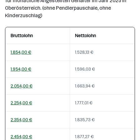
für monatliche Angestellten Gehälter im Jahr 2025 in
Oberösterreich. (ohne Pendlerpauschale, ohne
Kinderzuschlag)
Bruttolohn
Nettolohn
1.854,00 €
1.528,13 €
1.954,00 €
1.596,03 €
2.054,00 €
1.663,94 €
2.254,00 €
1.777,01 €
2.354,00 €
1.835,73 €
2.454,00 €
1.877,27 €