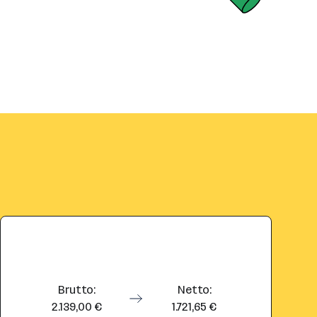
Brutto:
Netto:
2.139,00 €
1.721,65 €