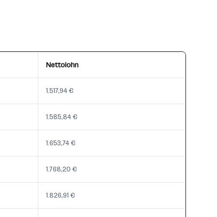
Nettolohn
1.517,94 €
1.585,84 €
1.653,74 €
1.768,20 €
1.826,91 €