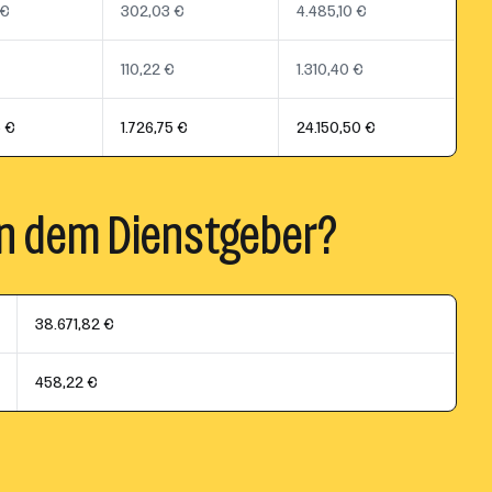
 €
302,03 €
4.485,10 €
110,22 €
1.310,40 €
5 €
1.726,75 €
24.150,50 €
n dem Dienstgeber?
38.671,82 €
458,22 €