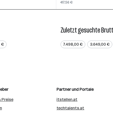
417,56 €
Zuletzt gesuchte Brut
0 €
7.498,00 €
3.649,00 €
geber
Partner und Portale
 Preise
itstellen.at
n
techtalents.at