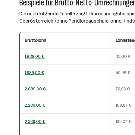
Beispiele für Brutto-Netto-Umrechnungen
Die nachfolgende Tabelle zeigt Umrechnungsbeispiel
Oberösterreich. (ohne Pendlerpauschale, ohne Kind
Bruttolohn
Lohnsteu
1.839,00 €
43,00 €
1.939,00 €
59,98 €
2.039,00 €
76,96 €
2.239,00 €
109,87 €
2.339,00 €
135,04 €