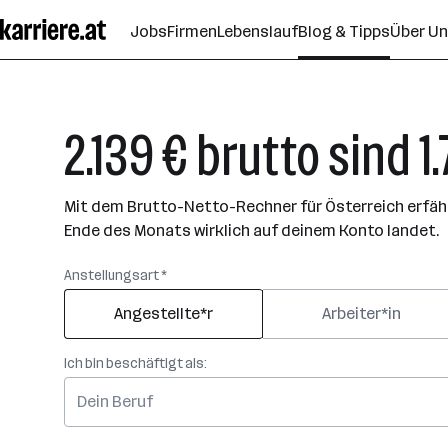
Zum
Jobs
Firmen
Lebenslauf
Blog & Tipps
Über U
Seiteninhalt
springen
2.139 € brutto sind 1
Mit dem Brutto-Netto-Rechner für Österreich erfährs
Ende des Monats wirklich auf deinem Konto landet.
Anstellungsart *
Angestellte*r
Arbeiter*in
Ich bin beschäftigt als: