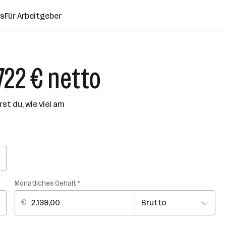
ns
Für Arbeitgeber
.722 € netto
t du, wie viel am
Monatliches Gehalt *