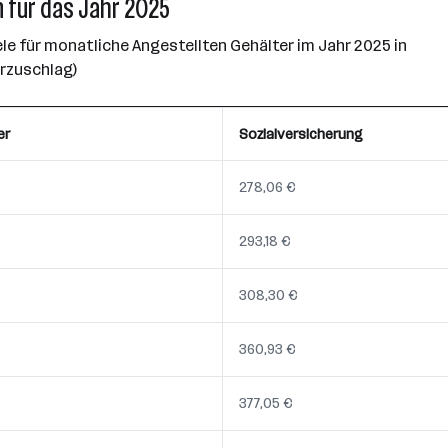
 für das Jahr 2025
e für monatliche Angestellten Gehälter im Jahr 2025 in
erzuschlag)
er
Sozialversicherung
278,06 €
293,18 €
308,30 €
360,93 €
377,05 €