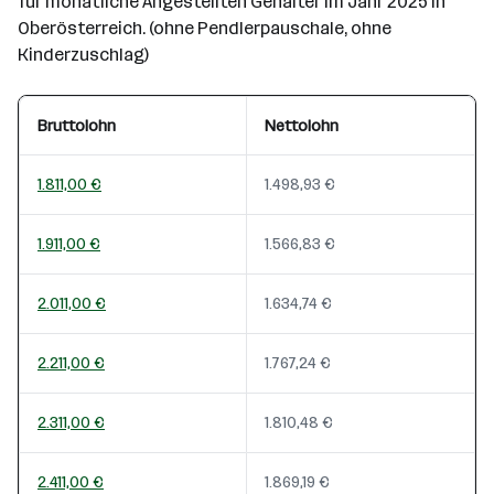
für monatliche Angestellten Gehälter im Jahr 2025 in
Oberösterreich. (ohne Pendlerpauschale, ohne
Kinderzuschlag)
Bruttolohn
Nettolohn
1.811,00 €
1.498,93 €
1.911,00 €
1.566,83 €
2.011,00 €
1.634,74 €
2.211,00 €
1.767,24 €
2.311,00 €
1.810,48 €
2.411,00 €
1.869,19 €