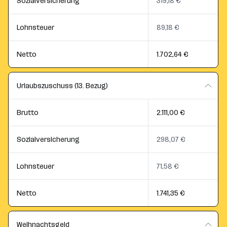
Sozialversicherung
319,18 €
Lohnsteuer
89,18 €
Netto
1.702,64 €
Urlaubszuschuss (13. Bezug)
Brutto
2.111,00 €
Sozialversicherung
298,07 €
Lohnsteuer
71,58 €
Netto
1.741,35 €
Weihnachtsgeld