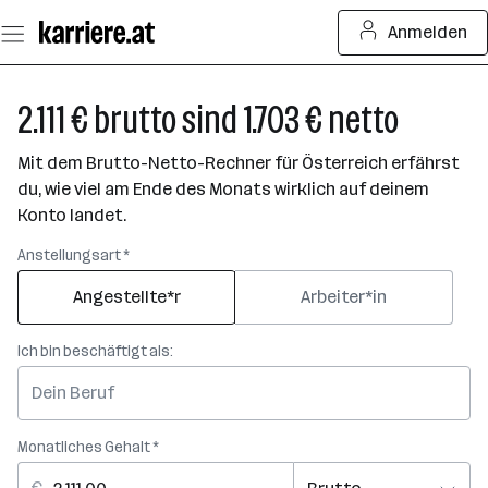
Zum
Anmelden
Seiteninhalt
springen
2.111 € brutto sind 1.703 € netto
Mit dem Brutto-Netto-Rechner für Österreich erfährst
du, wie viel am Ende des Monats wirklich auf deinem
Konto landet.
Anstellungsart *
Angestellte*r
Arbeiter*in
Ich bin beschäftigt als:
Monatliches Gehalt *