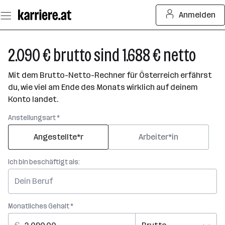
Zum
Anmelden
Seiteninhalt
springen
2.090 € brutto sind 1.688 € netto
Mit dem Brutto-Netto-Rechner für Österreich erfährst
du, wie viel am Ende des Monats wirklich auf deinem
Konto landet.
Anstellungsart *
Angestellte*r
Arbeiter*in
Ich bin beschäftigt als:
Monatliches Gehalt *