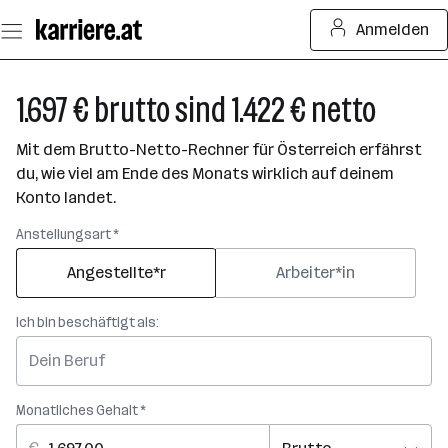
Zum
Anmelden
Seiteninhalt
springen
1.697 € brutto sind 1.422 € netto
Mit dem Brutto-Netto-Rechner für Österreich erfährst
du, wie viel am Ende des Monats wirklich auf deinem
Konto landet.
Anstellungsart *
Angestellte*r
Arbeiter*in
Ich bin beschäftigt als:
Monatliches Gehalt *