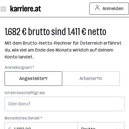
Zum
Anmelden
Seiteninhalt
springen
1.682 € brutto sind 1.411 € netto
Mit dem Brutto-Netto-Rechner für Österreich erfährst
du, wie viel am Ende des Monats wirklich auf deinem
Konto landet.
Anstellungsart *
Angestellte*r
Arbeiter*in
Ich bin beschäftigt als:
Monatliches Gehalt *