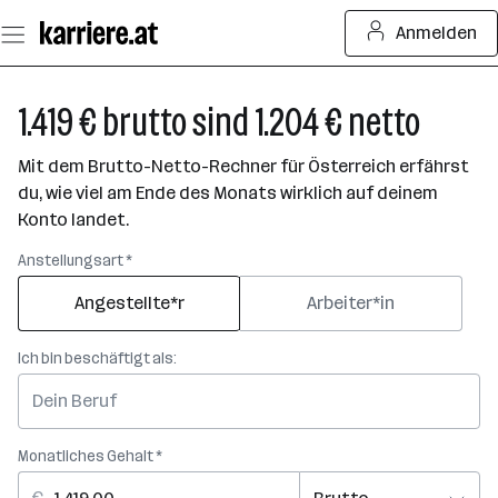
Zum
Anmelden
Seiteninhalt
springen
1.419 € brutto sind 1.204 € netto
Mit dem Brutto-Netto-Rechner für Österreich erfährst
du, wie viel am Ende des Monats wirklich auf deinem
Konto landet.
Anstellungsart *
Angestellte*r
Arbeiter*in
Ich bin beschäftigt als:
Monatliches Gehalt *