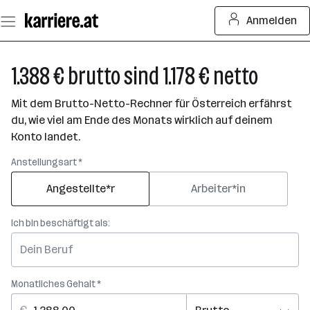
Zum
Anmelden
Seiteninhalt
springen
1.388 € brutto sind 1.178 € netto
Mit dem Brutto-Netto-Rechner für Österreich erfährst
du, wie viel am Ende des Monats wirklich auf deinem
Konto landet.
Anstellungsart *
Angestellte*r
Arbeiter*in
Ich bin beschäftigt als:
Monatliches Gehalt *