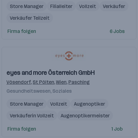
Store Manager
Filialleiter
Vollzeit
Verkäufer
Verkäufer Teilzeit
Firma folgen
6 Jobs
eyes and more Österreich GmbH
Vösendorf
,
St Pölten
,
Wien
,
Pasching
Gesundheitswesen, Soziales
Store Manager
Vollzeit
Augenoptiker
Verkäuferin Vollzeit
Augenoptikermeister
Augenoptik
Firma folgen
1 Job