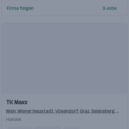
Firma folgen
3 Jobs
Einblicke
TK Maxx
Wien
,
Wiener Neustadt
,
Vösendorf
,
Graz
,
Seiersberg
,
St. Pö
Handel