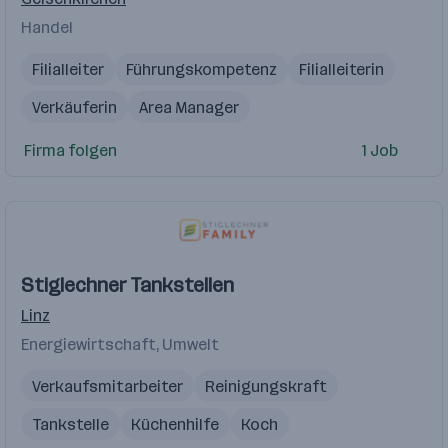
Handel
Filialleiter
Führungskompetenz
Filialleiterin
Verkäuferin
Area Manager
Nachweisbare Erfahrung im kundenorientierten Service s
Firma folgen
1 Job
Verkäufer
Stiglechner Tankstellen
Linz
Energiewirtschaft, Umwelt
Verkaufsmitarbeiter
Reinigungskraft
Tankstelle
Küchenhilfe
Koch