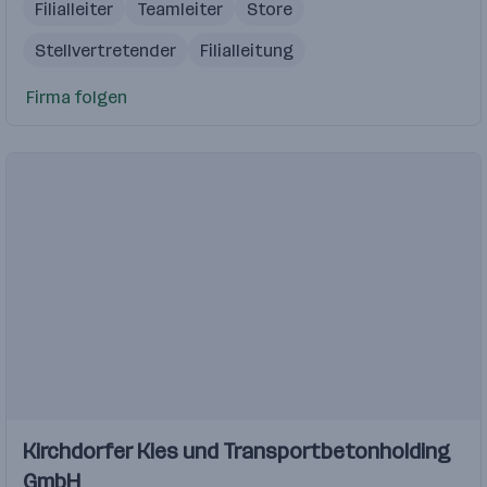
Filialleiter
Teamleiter
Store
Stellvertretender
Filialleitung
Firma folgen
Einblicke
Kirchdorfer Kies und Transportbetonholding
GmbH