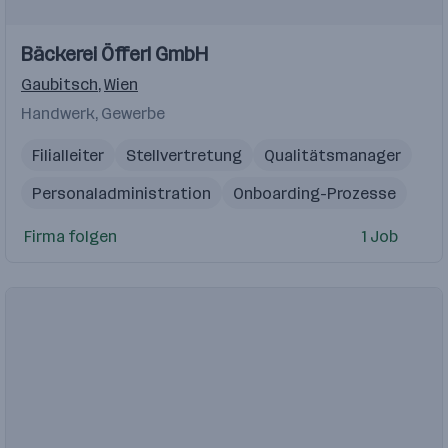
Bäckerei Öfferl GmbH
Gaubitsch
,
Wien
Handwerk, Gewerbe
Filialleiter
Stellvertretung
Qualitätsmanager
Personaladministration
Onboarding-Prozesse
HR Generalist
Arbeitsrecht
Kundenbetreuer
Firma folgen
1 Job