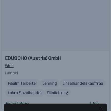
Einblicke
EDUSCHO (Austria) GmbH
Wien
Handel
Filialmitarbeiter
Lehrling
Einzelhandelskauffrau
Lehre Einzelhandel
Filialleitung
Firma folgen
1 Job