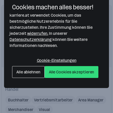
Cookies machen alles besser!
karriere.at verwendet Cookies, um das
bestmögliche Nutzererlebnis für Sie
sicherzustellen. Ihre Zustimmung können Sie
jederzeit
widerrufen.
In unserer
Datenschutzerklärung
können Sie weitere
Informationen nachlesen.
Cookie-Einstellungen
Alle ablehnen
Alle Cookies akzeptieren
Mairinger Holding GmbH
Ried im Innkreis
,
Wels
,
Salzburg
,
Pasching
,
Vösendorf
,
Linz
Handel
Buchhalter
Vertriebsmitarbeiter
Area Manager
Merchandiser
Visual