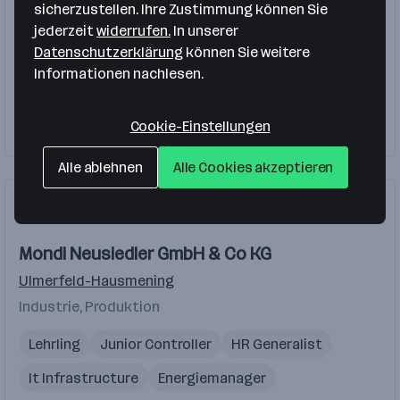
sicherzustellen. Ihre Zustimmung können Sie
Industrie, Produktion
jederzeit
widerrufen.
In unserer
Datenschutzerklärung
können Sie weitere
Schlosser
Schweißer
Konstrukteur
Informationen nachlesen.
Facharbeiter
Lackierer
Cookie-Einstellungen
Firma folgen
Alle ablehnen
Alle Cookies akzeptieren
Mondi Neusiedler GmbH & Co KG
Ulmerfeld-Hausmening
Industrie, Produktion
Lehrling
Junior Controller
HR Generalist
It Infrastructure
Energiemanager