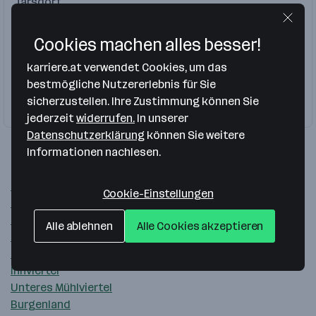
Tarsdorf
Handel
Cookies machen alles besser!
KFZ Techniker Meister
Landmaschinenverkäufer
karriere.at verwendet Cookies, um das
Landmaschinenmechaniker
Landtechnik
bestmögliche Nutzererlebnis für Sie
sicherzustellen. Ihre Zustimmung können Sie
Landmaschinentechniker
Firma folgen
jederzeit
widerrufen.
In unserer
Datenschutzerklärung
können Sie weitere
Informationen nachlesen.
Beliebte Arbeitsregionen
Ostösterreich
Cookie-Einstellungen
Südösterreich
Großraum Linz
Alle ablehnen
Alle Cookies akzeptieren
Deutschland
Traunviertel
Innviertel
Unteres Mühlviertel
Burgenland