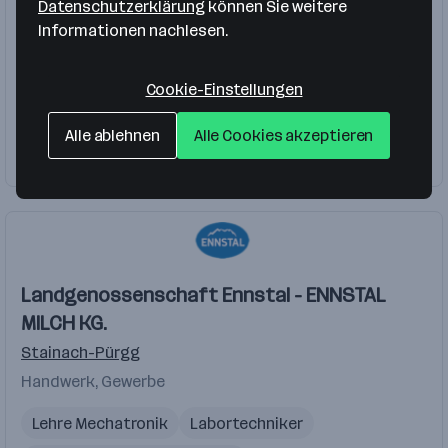
Datenschutzerklärung
können Sie weitere
Grafin Anna Lamberg-Stiftung, Altersheim in
Informationen nachlesen.
Unterburg GmbH
Stainach-Pürgg
Cookie-Einstellungen
Gesundheitswesen, Soziales
Alle ablehnen
Alle Cookies akzeptieren
Firma folgen
Landgenossenschaft Ennstal - ENNSTAL
MILCH KG.
Stainach-Pürgg
Handwerk, Gewerbe
Lehre Mechatronik
Labortechniker