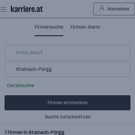
Zum
Anmelden
Seiteninhalt
springen
Firmensuche
Firmen-Alarm
Detailsuche
Firmen entdecken
Suche zurücksetzen
7
Firmen in
Stainach-Pürgg