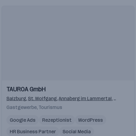
Einblicke
TAUROA GmbH
Salzburg
,
St. Wolfgang
,
Annaberg im Lammertal
,
Grundlse
Gastgewerbe, Tourismus
Google Ads
Rezeptionist
WordPress
HR Business Partner
Social Media