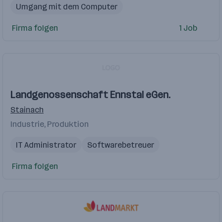
Umgang mit dem Computer
Werkstättenmitarbeiter
Leitung Instandhaltung
Firma folgen
1 Job
Lehre
Landgenossenschaft Ennstal eGen.
Stainach
Industrie, Produktion
IT Administrator
Softwarebetreuer
Firma folgen