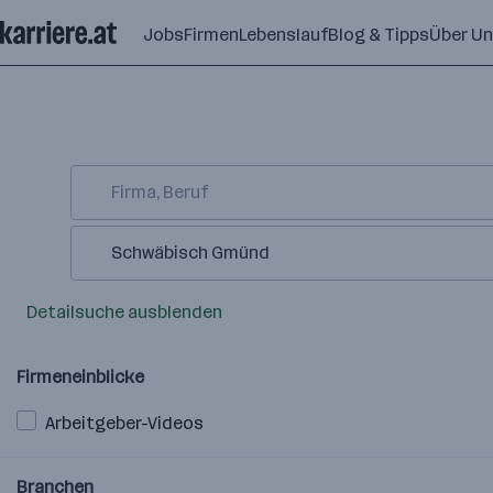
Zum
Jobs
Firmen
Lebenslauf
Blog & Tipps
Über U
Seiteninhalt
springen
Detailsuche ausblenden
Firmeneinblicke
Arbeitgeber-Videos
Branchen