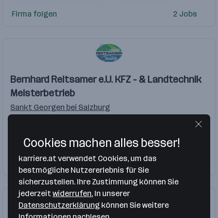
Mitarbeiter Produktion
LKW Fahrer
MS Office
Firma folgen
2 Jobs
Gute EDV-Kenntnisse
Mitarbeiter Lager
Bernhard Reitsamer e.U. KFZ - & Landtechnik
Meisterbetrieb
Sankt Georgen bei Salzburg
Handel
Cookies machen alles besser!
Landmaschinentechniker
karriere.at verwendet Cookies, um das
Firma folgen
bestmögliche Nutzererlebnis für Sie
sicherzustellen. Ihre Zustimmung können Sie
jederzeit
widerrufen.
In unserer
Datenschutzerklärung
können Sie weitere
Informationen nachlesen.