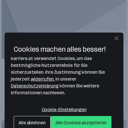
Sales Manager
Projektleiter
Cookies machen alles besser!
karriere.at verwendet Cookies, um das
bestmögliche Nutzererlebnis für Sie
TIHV Tiroler Immobilien Hausverwaltungs
sicherzustellen. Ihre Zustimmung können Sie
GmbH
jederzeit
widerrufen.
In unserer
Kufstein
,
Wiesing
Datenschutzerklärung
können Sie weitere
Bau, Immobilien, Haustechnik
Informationen nachlesen.
Firma folgen
Cookie-Einstellungen
Alle ablehnen
Alle Cookies akzeptieren