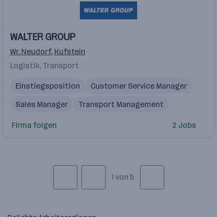
WALTER GROUP
Wr. Neudorf
,
Kufstein
Logistik, Transport
Einstiegsposition
Customer Service Manager
Sales Manager
Transport Management
Trainee Programm
Firma folgen
2 Jobs
1 von 5