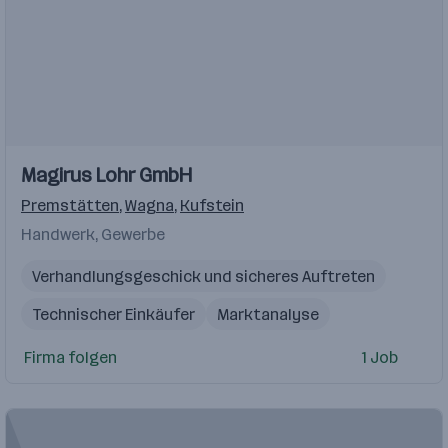
Magirus Lohr GmbH
Premstätten
,
Wagna
,
Kufstein
Handwerk, Gewerbe
Verhandlungsgeschick und sicheres Auftreten
Technischer Einkäufer
Marktanalyse
strategischer Projekteinkauf
Führungserfahrung
Firma folgen
1 Job
Verhandlungsführung
Konstrukteur
Berufserfahrung im technischen Vertrieb