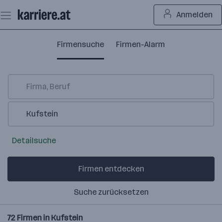
Zum
Anmelden
Seiteninhalt
springen
Firmensuche
Firmen-Alarm
Detailsuche
Firmen entdecken
Suche zurücksetzen
72
Firmen in
Kufstein