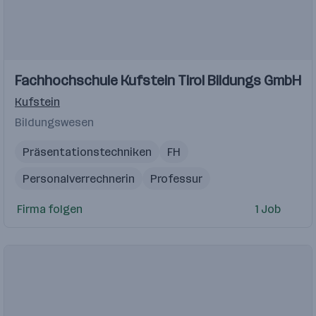
Fachhochschule Kufstein Tirol Bildungs GmbH
Kufstein
Bildungswesen
Präsentationstechniken
FH
Personalverrechnerin
Professur
Kommunikationstechniken
Firma folgen
1 Job
Java Softwareentwickler
Erstellung von KI-Agenten
Projektmanagement
Facility Management