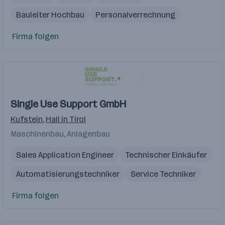
Bauleiter Hochbau
Personalverrechnung
Firma folgen
Single Use Support GmbH
Kufstein
,
Hall in Tirol
Maschinenbau, Anlagenbau
Sales Application Engineer
Technischer Einkäufer
Automatisierungstechniker
Service Techniker
Konstrukteur
Firma folgen