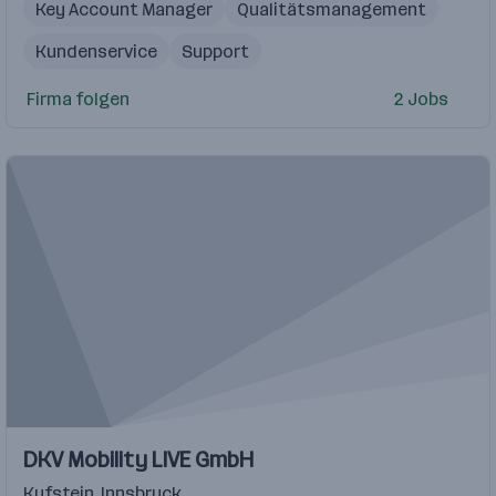
Key Account Manager
Qualitätsmanagement
Kundenservice
Support
Aufbau und der Steuerung von KPIs
Firma folgen
2 Jobs
Account Executive
Qualitätsmethoden wie KVP und PDCA
Prozessmanagement
komplexe Software-Implementierungen
DKV Mobility LIVE GmbH
Kufstein
,
Innsbruck