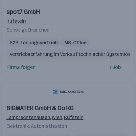
spot7 GmbH
Kufstein
Sonstige Branchen
B2B-Lösungsvertrieb
MS-Office
Vertriebserfahrung im Verkauf technischer Systemlösu
CRM
Firma folgen
1 Job
SIGMATEK GmbH & Co KG
Lamprechtshausen
,
Wien
,
Kufstein
Elektronik, Automatisation