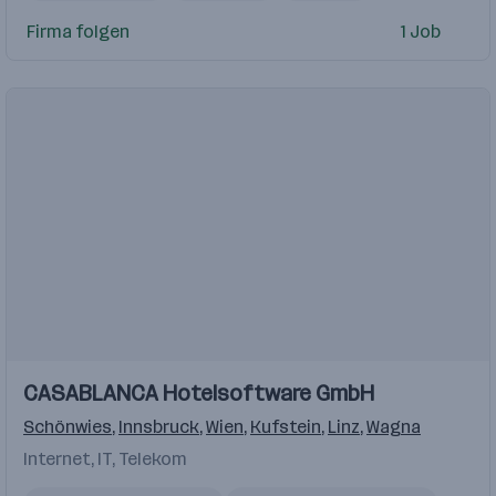
Firma folgen
1 Job
Einblicke
CASABLANCA Hotelsoftware GmbH
Schönwies
,
Innsbruck
,
Wien
,
Kufstein
,
Linz
,
Wagna
Internet, IT, Telekom