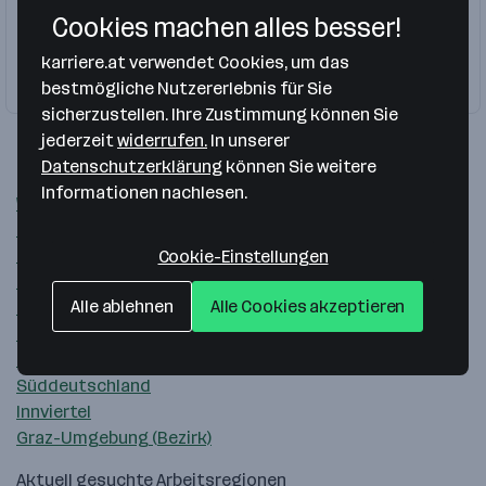
Cookies machen alles besser!
Software Developer Java
Angular
karriere.at verwendet Cookies, um das
Firma folgen
bestmögliche Nutzererlebnis für Sie
sicherzustellen. Ihre Zustimmung können Sie
jederzeit
widerrufen.
In unserer
Datenschutzerklärung
können Sie weitere
Beliebte Arbeitsregionen
Informationen nachlesen.
Westösterreich
Oberösterreich
Oberösterreich Zentralraum
Cookie-Einstellungen
Großraum Linz
Alle ablehnen
Alle Cookies akzeptieren
Salzburg
Großraum Innsbruck
Mühlviertel
Süddeutschland
Innviertel
Graz-Umgebung (Bezirk)
Aktuell gesuchte Arbeitsregionen