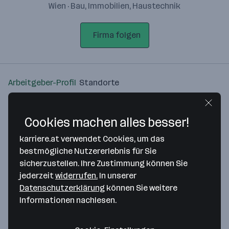
Wien · Bau, Immobilien, Haustechnik
Firma folgen
Arbeitgeber-Profil
Standorte
Standort
Cookies machen alles besser!
karriere.at verwendet Cookies, um das
bestmögliche Nutzererlebnis für Sie
sicherzustellen. Ihre Zustimmung können Sie
Bitte stimme unseren Cookie-
jederzeit
widerrufen.
In unserer
Richtlinien zu, um diese Karte
Datenschutzerklärung
können Sie weitere
anzuzeigen.
Informationen nachlesen.
Zustimmung geben