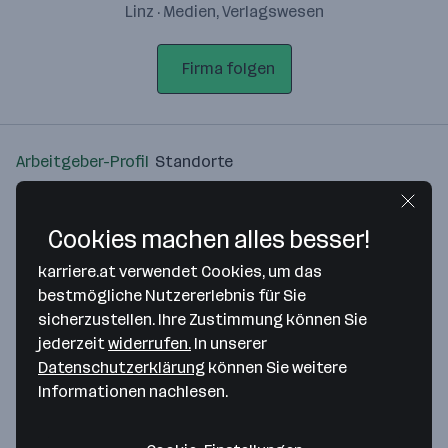
Linz · Medien, Verlagswesen
Firma folgen
Arbeitgeber-Profil
Standorte
Standort
Cookies machen alles besser!
karriere.at verwendet Cookies, um das
bestmögliche Nutzererlebnis für Sie
sicherzustellen. Ihre Zustimmung können Sie
Bitte stimme unseren Cookie-
jederzeit
widerrufen.
In unserer
Richtlinien zu, um diese Karte
Datenschutzerklärung
können Sie weitere
anzuzeigen.
Informationen nachlesen.
Zustimmung geben