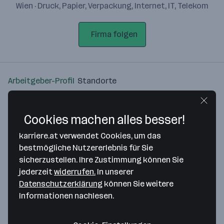
Wien · Druck, Papier, Verpackung, Internet, IT, Telekom
Firma folgen
Arbeitgeber-Profil
Standorte
Standort
Cookies machen alles besser!
karriere.at verwendet Cookies, um das
bestmögliche Nutzererlebnis für Sie
sicherzustellen. Ihre Zustimmung können Sie
Bitte stimme unseren Cookie-
jederzeit
widerrufen.
In unserer
Richtlinien zu, um diese Karte
Datenschutzerklärung
können Sie weitere
anzuzeigen.
Informationen nachlesen.
Zustimmung geben