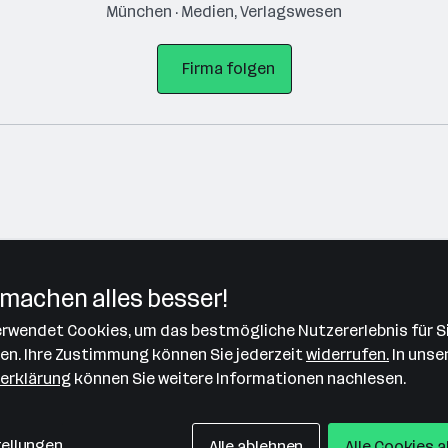
München · Medien, Verlagswesen
Firma folgen
machen alles besser!
verwendet Cookies, um das bestmögliche Nutzererlebnis für S
Bitte stimme unseren Cookie-
len. Ihre Zustimmung können Sie jederzeit
widerrufen.
In unse
Richtlinien zu, um diese Karte
erklärung
können Sie weitere Informationen nachlesen.
anzuzeigen.
Zustimmung geben
tellungen
Alle ablehnen
Alle Cookies 