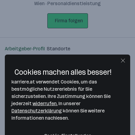
Wien · Personaldienstleistung
Firma folgen
Arbeitgeber-Profil
Standorte
Standort
Cookies machen alles besser!
karriere.at verwendet Cookies, um das
bestmögliche Nutzererlebnis für Sie
sicherzustellen. Ihre Zustimmung können Sie
Bitte stimme unseren Cookie-
jederzeit
widerrufen.
In unserer
Richtlinien zu, um diese Karte
Datenschutzerklärung
können Sie weitere
anzuzeigen.
Informationen nachlesen.
Zustimmung geben