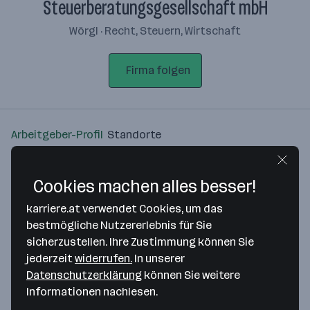
Steuerberatungsgesellschaft mbH
Wörgl · Recht, Steuern, Wirtschaft
Firma folgen
Arbeitgeber-Profil
Standorte
Standort
Cookies machen alles besser!
karriere.at verwendet Cookies, um das
bestmögliche Nutzererlebnis für Sie
sicherzustellen. Ihre Zustimmung können Sie
Bitte stimme unseren Cookie-
jederzeit
widerrufen.
In unserer
Richtlinien zu, um diese Karte
Datenschutzerklärung
können Sie weitere
anzuzeigen.
Informationen nachlesen.