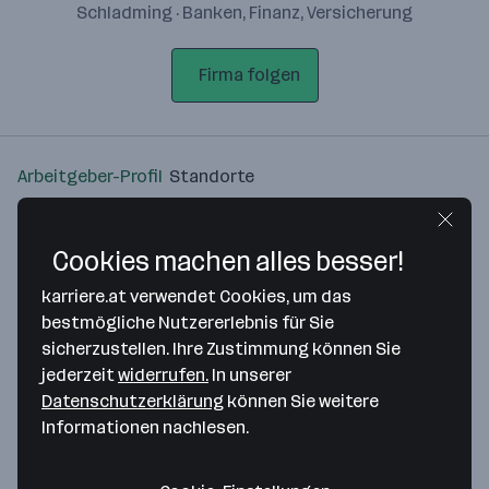
Schladming · Banken, Finanz, Versicherung
Firma folgen
Arbeitgeber-Profil
Standorte
Standort
Cookies machen alles besser!
karriere.at verwendet Cookies, um das
bestmögliche Nutzererlebnis für Sie
sicherzustellen. Ihre Zustimmung können Sie
Bitte stimme unseren Cookie-
jederzeit
widerrufen.
In unserer
Richtlinien zu, um diese Karte
Datenschutzerklärung
können Sie weitere
anzuzeigen.
Informationen nachlesen.
Zustimmung geben