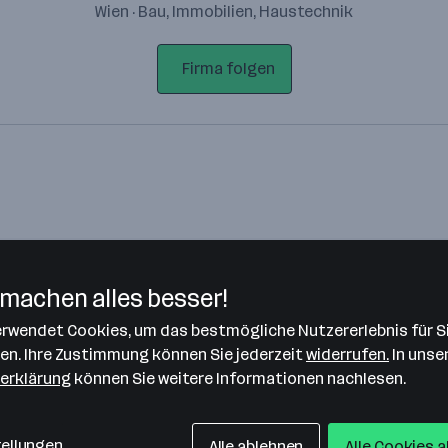
Wien · Bau, Immobilien, Haustechnik
Firma folgen
machen alles besser!
verwendet Cookies, um das bestmögliche Nutzererlebnis für S
Bitte stimme unseren Cookie-
len. Ihre Zustimmung können Sie jederzeit
widerrufen.
In unse
Richtlinien zu, um diese Karte
erklärung
können Sie weitere Informationen nachlesen.
anzuzeigen.
Zustimmung geben
tellungen
Alle ablehnen
Alle Cookies 