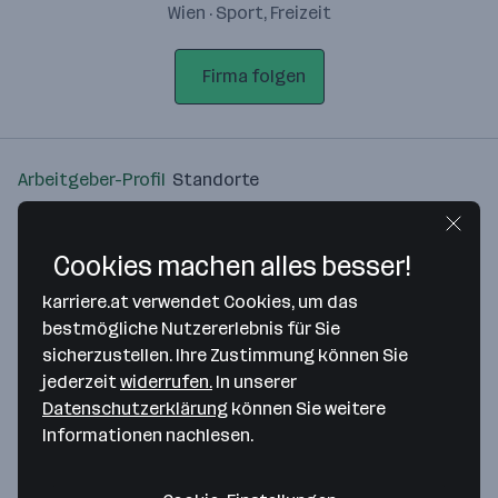
Wien · Sport, Freizeit
Firma folgen
Arbeitgeber-Profil
Standorte
Standort
Cookies machen alles besser!
karriere.at verwendet Cookies, um das
bestmögliche Nutzererlebnis für Sie
sicherzustellen. Ihre Zustimmung können Sie
Bitte stimme unseren Cookie-
jederzeit
widerrufen.
In unserer
Richtlinien zu, um diese Karte
Datenschutzerklärung
können Sie weitere
anzuzeigen.
Informationen nachlesen.
Zustimmung geben