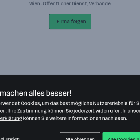
Wien · Öffentlicher Dienst, Verbände
Firma folgen
machen alles besser!
verwendet Cookies, um das bestmögliche Nutzererlebnis für S
Bitte stimme unseren Cookie-
len. Ihre Zustimmung können Sie jederzeit
widerrufen.
In unse
Richtlinien zu, um diese Karte
erklärung
können Sie weitere Informationen nachlesen.
anzuzeigen.
Zustimmung geben
tellungen
Alle ablehnen
Alle Cookies 