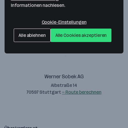
Informationen nachlesen.
Cookie-Einstellungen
Werner Sobek Wien ZT GmbH
Alle ablehnen
Alle Cookies akzeptieren
Ungargasse 37
1030 Wien
— Route berechnen
Werner Sobek AG
Albstraße 14
70597 Stuttgart
— Route berechnen