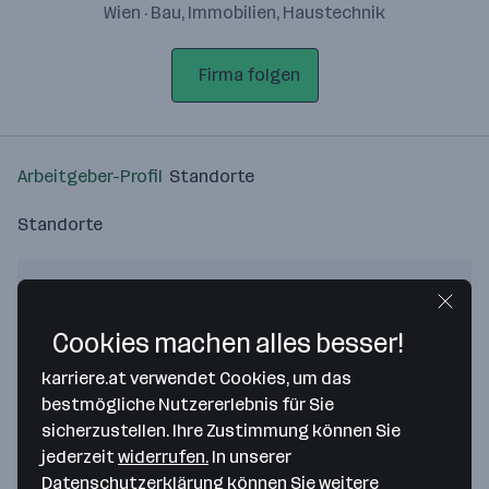
Wien · Bau, Immobilien, Haustechnik
Firma folgen
Arbeitgeber-Profil
Standorte
Standorte
Cookies machen alles besser!
Bitte stimme unseren Cookie-
karriere.at verwendet Cookies, um das
Richtlinien zu, um diese Karte
bestmögliche Nutzererlebnis für Sie
anzuzeigen.
sicherzustellen. Ihre Zustimmung können Sie
jederzeit
widerrufen.
In unserer
Zustimmung geben
Datenschutzerklärung
können Sie weitere