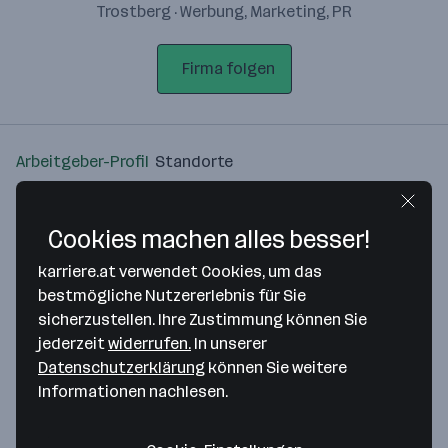
Trostberg · Werbung, Marketing, PR
Firma folgen
Arbeitgeber-Profil
Standorte
Standort
Cookies machen alles besser!
karriere.at verwendet Cookies, um das
bestmögliche Nutzererlebnis für Sie
sicherzustellen. Ihre Zustimmung können Sie
Bitte stimme unseren Cookie-
jederzeit
widerrufen.
In unserer
Richtlinien zu, um diese Karte
Datenschutzerklärung
können Sie weitere
anzuzeigen.
Informationen nachlesen.
Zustimmung geben