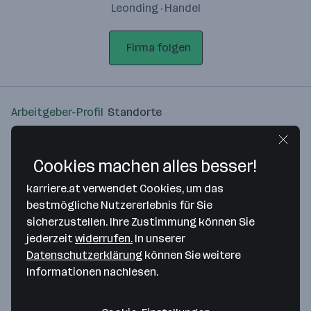
Leonding · Handel
Firma folgen
Arbeitgeber-Profil
Standorte
Standort
Cookies machen alles besser!
karriere.at verwendet Cookies, um das
bestmögliche Nutzererlebnis für Sie
sicherzustellen. Ihre Zustimmung können Sie
Bitte stimme unseren Cookie-
jederzeit
widerrufen.
In unserer
Richtlinien zu, um diese Karte
Datenschutzerklärung
können Sie weitere
anzuzeigen.
Informationen nachlesen.
Zustimmung geben