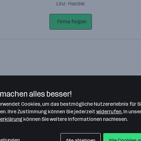
Linz · Handel
Firma folgen
machen alles besser!
verwendet Cookies, um das bestmögliche Nutzererlebnis für S
Bitte stimme unseren Cookie-
len. Ihre Zustimmung können Sie jederzeit
widerrufen.
In unse
Richtlinien zu, um diese Karte
erklärung
können Sie weitere Informationen nachlesen.
anzuzeigen.
Zustimmung geben
tellungen
Alle ablehnen
Alle Cookies 