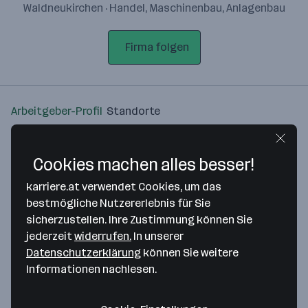
Waldneukirchen · Handel, Maschinenbau, Anlagenbau
Firma folgen
Arbeitgeber-Profil
Standorte
Standort
Cookies machen alles besser!
karriere.at verwendet Cookies, um das
bestmögliche Nutzererlebnis für Sie
sicherzustellen. Ihre Zustimmung können Sie
Bitte stimme unseren Cookie-
jederzeit
widerrufen.
In unserer
Richtlinien zu, um diese Karte
Datenschutzerklärung
können Sie weitere
anzuzeigen.
Informationen nachlesen.
Zustimmung geben