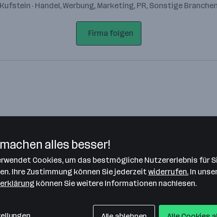
Kufstein · Handel, Werbung, Marketing, PR, Sonstige Branche
Firma folgen
machen alles besser!
verwendet Cookies, um das bestmögliche Nutzererlebnis für S
Bitte stimme unseren Cookie-
len. Ihre Zustimmung können Sie jederzeit
widerrufen.
In unse
Richtlinien zu, um diese Karte
erklärung
können Sie weitere Informationen nachlesen.
anzuzeigen.
Zustimmung geben
tellungen
Alle ablehnen
Alle Cookies 