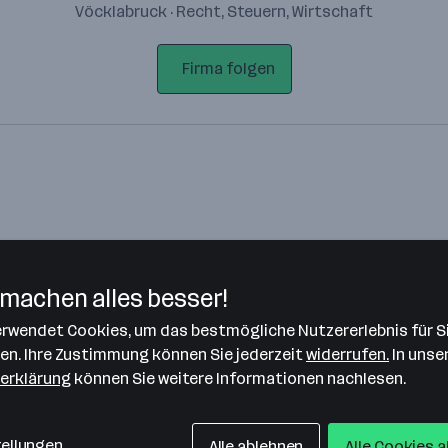
Vöcklabruck · Recht, Steuern, Wirtschaft
Firma folgen
machen alles besser!
verwendet Cookies, um das bestmögliche Nutzererlebnis für S
Bitte stimme unseren Cookie-
len. Ihre Zustimmung können Sie jederzeit
widerrufen.
In unse
Richtlinien zu, um diese Karte
erklärung
können Sie weitere Informationen nachlesen.
anzuzeigen.
Zustimmung geben
tellungen
Alle ablehnen
Alle Cookies 