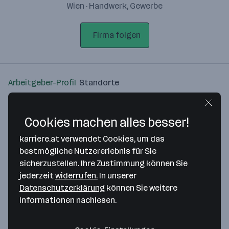
Wien · Handwerk, Gewerbe
Firma folgen
Arbeitgeber-Profil
Standorte
Standort
Cookies machen alles besser!
karriere.at verwendet Cookies, um das
bestmögliche Nutzererlebnis für Sie
sicherzustellen. Ihre Zustimmung können Sie
Bitte stimme unseren Cookie-
jederzeit
widerrufen.
In unserer
Richtlinien zu, um diese Karte
Datenschutzerklärung
können Sie weitere
anzuzeigen.
Informationen nachlesen.
Zustimmung geben