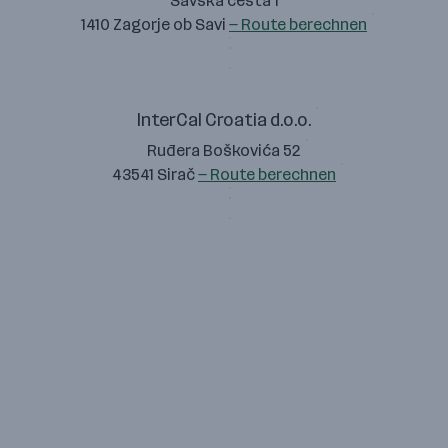
Savska cesta 1
1410 Zagorje ob Savi
— Route berechnen
InterCal Croatia d.o.o.
Ruđera Boškovića 52
43541 Sirač
— Route berechnen