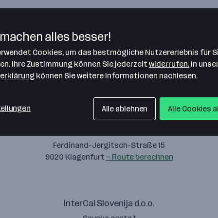
machen alles besser!
verwendet Cookies, um das bestmögliche Nutzererlebnis für S
InterCal Austria GmbH (ehem. w&p Kalk GmbH)
len. Ihre Zustimmung können Sie jederzeit
widerrufen.
In unse
Alois-Kern-Straße 1
erklärung
können Sie weitere Informationen nachlesen.
8120 Peggau
— Route berechnen
tellungen
Alle ablehnen
Alle Cookies 
InterCal Austria GmbH
Ferdinand-Jergitsch-Straße 15
9020 Klagenfurt
— Route berechnen
InterCal Slovenija d.o.o.