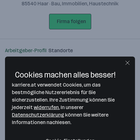
85540 Haar · Bau, Immobilien, Haustechnik
Firma folgen
Arbeitgeber-Profil
Standorte
Standort
Cookies machen alles besser!
karriere.at verwendet Cookies, um das
bestmögliche Nutzererlebnis für Sie
sicherzustellen. Ihre Zustimmung können Sie
Bitte stimme unseren Cookie-
jederzeit
widerrufen.
In unserer
Richtlinien zu, um diese Karte
Datenschutzerklärung
können Sie weitere
anzuzeigen.
Informationen nachlesen.
Zustimmung geben