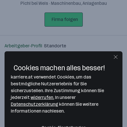
Pichl bei Wels · Maschinenbau, Anlagenbau
Firma folgen
Arbeitgeber-Profil
Standorte
Standort
Cookies machen alles besser!
karriere.at verwendet Cookies, um das
bestmögliche Nutzererlebnis für Sie
sicherzustellen. Ihre Zustimmung können Sie
Bitte stimme unseren Cookie-
jederzeit
widerrufen.
In unserer
Richtlinien zu, um diese Karte
Datenschutzerklärung
können Sie weitere
anzuzeigen.
Informationen nachlesen.
Zustimmung geben