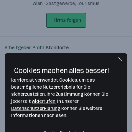
Wien · Gastgewerbe, Tourismus
Firma folgen
Arbeitgeber-Profil
Standorte
Standort
Cookies machen alles besser!
karriere.at verwendet Cookies, um das
bestmögliche Nutzererlebnis für Sie
sicherzustellen. Ihre Zustimmung können Sie
Bitte stimme unseren Cookie-
jederzeit
widerrufen.
In unserer
Richtlinien zu, um diese Karte
Datenschutzerklärung
können Sie weitere
anzuzeigen.
Informationen nachlesen.
Zustimmung geben