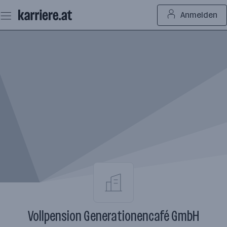
Zum
Anmelden
Seiteninhalt
springen
Vollpension Generationencafé GmbH