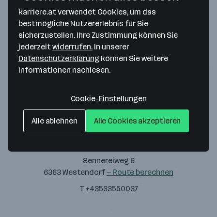
Zustimmung geben
karriere.at verwendet Cookies, um das
bestmögliche Nutzererlebnis für Sie
sicherzustellen. Ihre Zustimmung können Sie
jederzeit
widerrufen.
In unserer
Datenschutzerklärung
können Sie weitere
Informationen nachlesen.
vitalhoch2 - Physiotherapie Matthäus Schwaiger
Sennereiweg 6
Cookie-Einstellungen
6363 Westendorf
— Route berechnen
Alle ablehnen
Alle Cookies akzeptieren
Praxis knack.punkt
Sennereiweg 6
6363 Westendorf
— Route berechnen
T +43533550037