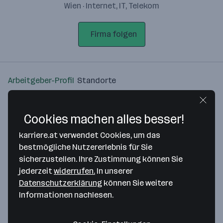
Wien · Internet, IT, Telekom
Firma folgen
Arbeitgeber-Profil
Standorte
Standort
Cookies machen alles besser!
karriere.at verwendet Cookies, um das
bestmögliche Nutzererlebnis für Sie
sicherzustellen. Ihre Zustimmung können Sie
Bitte stimme unseren Cookie-
jederzeit
widerrufen.
In unserer
Richtlinien zu, um diese Karte
Datenschutzerklärung
können Sie weitere
anzuzeigen.
Informationen nachlesen.
Zustimmung geben