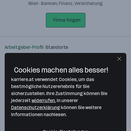
Wien · Banken, Finanz, Versicherung
Firma folgen
Arbeitgeber-Profil
Standorte
Standort
Cookies machen alles besser!
karriere.at verwendet Cookies, um das
bestmögliche Nutzererlebnis für Sie
sicherzustellen. Ihre Zustimmung können Sie
Bitte stimme unseren Cookie-
jederzeit
widerrufen.
In unserer
Richtlinien zu, um diese Karte
Datenschutzerklärung
können Sie weitere
anzuzeigen.
Informationen nachlesen.
Zustimmung geben