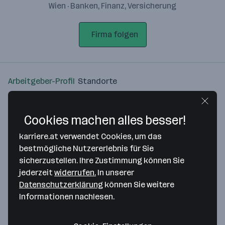
Wien · Banken, Finanz, Versicherung
Firma folgen
Arbeitgeber-Profil
Standorte
Standort
Cookies machen alles besser!
karriere.at verwendet Cookies, um das
bestmögliche Nutzererlebnis für Sie
sicherzustellen. Ihre Zustimmung können Sie
Bitte stimme unseren Cookie-
jederzeit
widerrufen.
In unserer
Richtlinien zu, um diese Karte
Datenschutzerklärung
können Sie weitere
anzuzeigen.
Informationen nachlesen.
Zustimmung geben