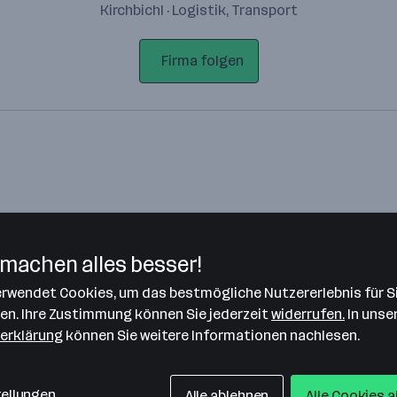
Kirchbichl · Logistik, Transport
Firma folgen
machen alles besser!
verwendet Cookies, um das bestmögliche Nutzererlebnis für S
Bitte stimme unseren Cookie-
len. Ihre Zustimmung können Sie jederzeit
widerrufen.
In unse
Richtlinien zu, um diese Karte
erklärung
können Sie weitere Informationen nachlesen.
anzuzeigen.
Zustimmung geben
tellungen
Alle ablehnen
Alle Cookies 